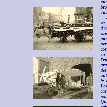
tou
bro
Tou
va 
d’a
sui
pa
per
cor
en 
l'e
gra
des
aut
le 
Les
car
re
Que
cai